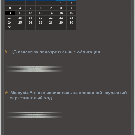
1
2
3
4
5
6
7
8
9
10
11
12
13
14
15
16
17
18
19
20
21
22
23
24
25
26
27
28
29
30
31
ЦБ взялся за подозрительные облигации
Malaysia Airlines извинилась за очередной неудачный
маркетинговый ход