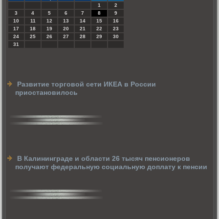
1
2
3
4
5
6
7
8
9
10
11
12
13
14
15
16
17
18
19
20
21
22
23
24
25
26
27
28
29
30
31
Развитие торговой сети ИКЕА в России
приостановилось
В Калининграде и области 26 тысяч пенсионеров
получают федеральную социальную доплату к пенсии