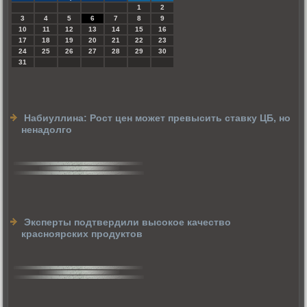
1
2
3
4
5
6
7
8
9
10
11
12
13
14
15
16
17
18
19
20
21
22
23
24
25
26
27
28
29
30
31
Набиуллина: Рост цен может превысить ставку ЦБ, но
ненадолго
Эксперты подтвердили высокое качество
красноярских продуктов