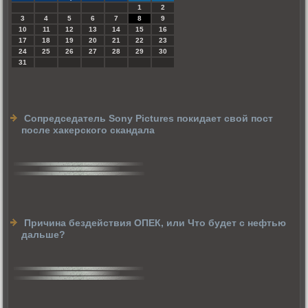
1
2
3
4
5
6
7
8
9
10
11
12
13
14
15
16
17
18
19
20
21
22
23
24
25
26
27
28
29
30
31
Сопредседатель Sony Pictures покидает свой пост
после хакерского скандала
Причина бездействия ОПЕК, или Что будет с нефтью
дальше?