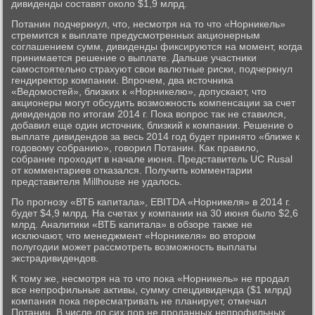
дивиденды составят около $1,9 млрд.
Потанин подчеркнул, что, несмотря на то что «Норникель»
стремится к выплате предусмотренных акционерным
соглашением сумм, дивиденды фиксируются на момент, когда
принимается решение о выплате. Дальше участники
самостоятельно страхуют свои валютные риски, подчеркнул
гендиректор компании. Впрочем, два источника
«Ведомостей», близких к «Норникелю», допускают, что
акционеры могут обсудить возможность компенсации за счет
дивидендов по итогам 2014 г. Пока вопрос так не ставился,
добавил еще один источник, близкий к компании. Решение о
выплате дивидендов за весь 2014 год будет принято «ближе к
годовому собранию», говорил Потанин. Как правило,
собрание проходит в начале июня. Представитель UC Rusal
от комментариев отказался. Получить комментарии
представителя Millhouse не удалось.
По прогнозу «ВТБ капитала», EBITDA «Норникеля» в 2014 г.
будет $4,9 млрд. На счетах у компании на 30 июня было $2,6
млрд. Аналитики «ВТБ капитала» в обзоре также не
исключают, что менеджмент «Норникеля» во втором
полугодии может рассмотреть возможность выплаты
экстрадивидендов.
К тому же, несмотря на то что пока «Норникель» не продал
все непрофильные активы, сумму спецдивиденда ($1 млрд)
компания пока пересматривать не планирует, отмечал
Потанин. В числе до сих пор не проданных непрофильных