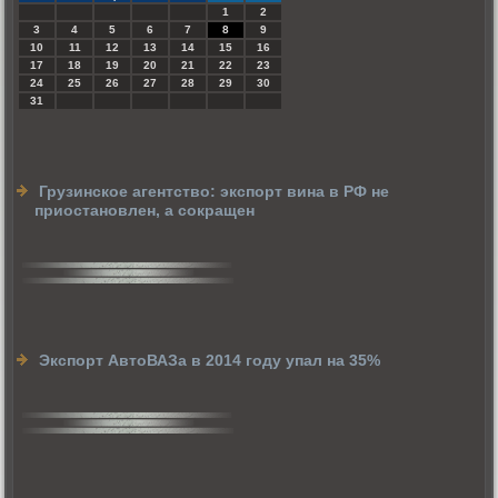
1
2
3
4
5
6
7
8
9
10
11
12
13
14
15
16
17
18
19
20
21
22
23
24
25
26
27
28
29
30
31
Грузинское агентство: экспорт вина в РФ не
приостановлен, а сокращен
Экспорт АвтоВАЗа в 2014 году упал на 35%