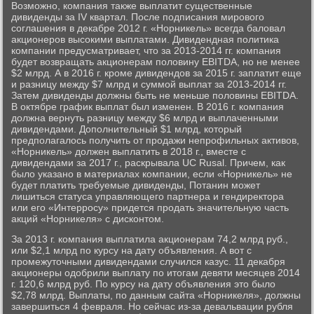
Возможно, компания также выплатит существенные
дивиденды за IV квартал. После подписания мирового
соглашения в декабре 2012 г. «Норникель» всегда баловал
акционеров высокими выплатами. Дивидендная политика
компании предусматривает, что за 2013-2014 гг. компания
будет возвращать акционерам половину EBITDA, но не менее
$2 млрд. А в 2016 г. кроме дивидендов за 2015 г. заплатит еще
и разницу между $7 млрд и суммой выплат за 2013-2014 гг.
Затем дивиденды должны быть не меньше половины EBITDA.
В октябре график выплат был изменен. В 2016 г. компания
должна вернуть разницу между $6 млрд и выплаченными
дивидендами. Дополнительный $1 млрд, который
предполагалось получить от продажи непрофильных активов,
«Норникель» должен выплатить в 2018 г., вместе с
дивидендами за 2017 г., раскрывала UC Rusal. Причем, как
было указано в материалах компании, если «Норникель» не
будет платить требуемые дивиденды, Потанин может
лишиться статуса управляющего партнера и гендиректора
или его «Интерросу» придется продать значительную часть
акций «Норникеля» с дисконтом.
За 2013 г. компания выплатила акционерам 74,2 млрд руб.,
или $2,1 млрд по курсу на дату объявления. А вот с
промежуточными дивидендами случился казус. 11 декабря
акционеры одобрили выплату по итогам девяти месяцев 2014
г. 120,6 млрд руб. По курсу на дату объявления это было
$2,78 млрд. Выплаты, по данным сайта «Норникеля», должны
завершиться 4 февраля. Но сейчас из-за девальвации рубля