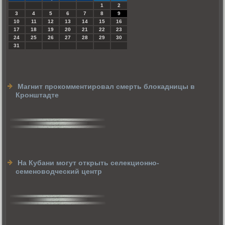
1
2
3
4
5
6
7
8
9
10
11
12
13
14
15
16
17
18
19
20
21
22
23
24
25
26
27
28
29
30
31
Магнит прокомментировал смерть блокадницы в
Кронштадте
На Кубани могут открыть селекционно-
семеноводческий центр