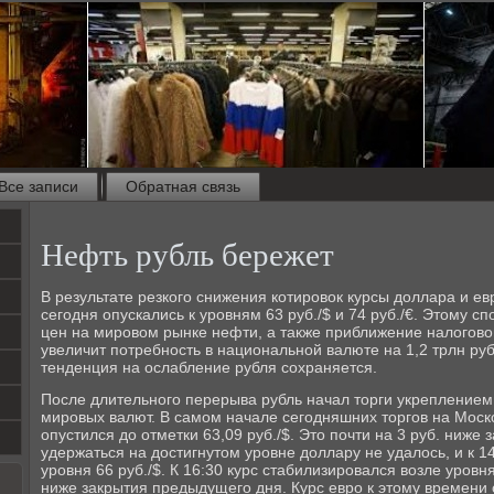
Все записи
Обратная связь
Нефть рубль бережет
В результате резкого снижения котировок курсы доллара и ев
сегодня опускались к уровням 63 руб./$ и 74 руб./€. Этому с
цен на мировом рынке нефти, а также приближение налогово
увеличит потребность в национальной валюте на 1,2 трлн ру
тенденция на ослабление рубля сохраняется.
После длительного перерыва рубль начал торги укреплением
мировых валют. В самом начале сегодняшних торгов на Моск
опустился до отметки 63,09 руб./$. Это почти на 3 руб. ниже
удержаться на достигнутом уровне доллару не удалось, и к 1
уровня 66 руб./$. К 16:30 курс стабилизировался возле уровня 
ниже закрытия предыдущего дня. Курс евро к этому времени с