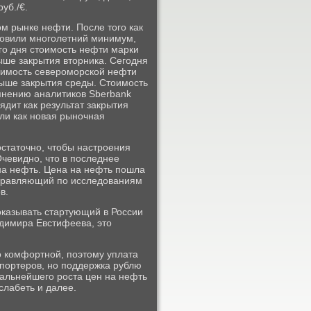
руб./€.
м рынке нефти. После того как
новили многолетний минимум,
го дня стоимость нефти марки
выше закрытия вторника. Сегодня
тоимость североморской нефти
 выше закрытия среды. Стоимость
 мнению аналитиков Sberbank
ядит как результат закрытия
ли как новая рыночная
остаточно, чтобы настроения
чевидно, что в последнее
на нефть. Цена на нефть пошла
 управляющий по исследованиям
в.
казывать стартующий в России
димира Евстифеева, это
о комфортной, поэтому уплата
спортеров, но поддержка рублю
дальнейшего роста цен на нефть
слабеть и далее.