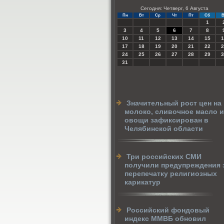
Сегодня: Четверг, 6 Августа
Пн
Вт
Ср
Чт
Пт
Сб
В
1
3
4
5
6
7
8
10
11
12
13
14
15
1
17
18
19
20
21
22
2
24
25
26
27
28
29
3
31
Значительный рост цен на
молоко, сливочное масло и
овощи зафиксирован в
Челябинской области
Три российских СМИ
получили предупреждения 
перепечатку религиозных
карикатур
Российский фондовый
индекс ММВБ обновил