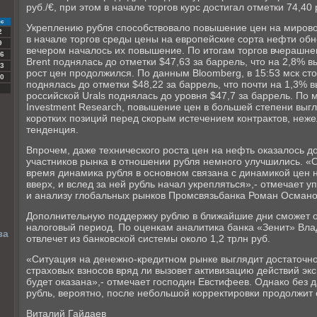
руб./€, при этом в начале торгов курс достигал отметки 74,40 
с
Укреплению рубля способствовало повышение цен на мирово
2
в начале торгов среды цены на европейские сорта нефти об
9
вечером началось их повышение. По итогам торгов вчерашне
6
Brent поднялась до отметки $47,63 за баррель, что на 2,8% 
3
рост цен продолжился. По данным Bloomberg, в 15:53 мск с
0
поднялась до отметки $48,22 за баррель, что почти на 1,3%
российской Urals поднялась до уровня $47,7 за баррель. По
Investment Research, повышение цен в большей степени выгл
коротких позиций перед скорым истечением контрактов, неже
тенденция.
Впрочем, даже технического роста цен на нефть оказалось д
участников рынка в отношении рубля немного улучшились. «О
время динамика рубля в основном связана с динамикой цен 
вверх, и вслед за ней рубль начал укрепляться»,- отмечает
и анализу глобальных рынков Промсвязьбанка Роман Османо
Дополнительную поддержку рублю в ближайшие дни сможет о
налоговый период. По оценкам аналитика банка «Зенит» Вла
за
отвлечет из банковской системы около 1,2 трлн руб.
«Ситуация на денежно-кредитном рынке выглядит достаточн
страховых взносов вряд ли вызовет активизацию действий эк
будет оказана»,- отмечает господин Евстифеев. Однако без 
рубль, вероятно, после небольшой корректировки продолжит 
Виталий Гайдаев