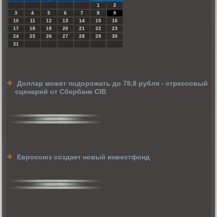
1
2
3
4
5
6
7
8
9
10
11
12
13
14
15
16
17
18
19
20
21
22
23
24
25
26
27
28
29
30
31
Доллар может подорожать до 78,8 рубля - стрессовый
сценарий от Сбербанк CIB
Евросоюз создает новый инвестфонд